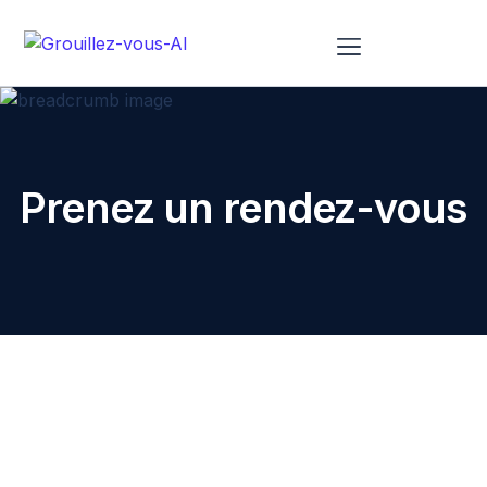
À Propos De Nous
Prenez un rendez-vous